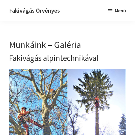
Skip
Ugrás
Fakivágás Örvényes
Menü
to
az
Fakivagas
main
elsődleges
Örvényes
content
oldalsávhoz
Munkáink – Galéria
Fakivágás alpintechnikával