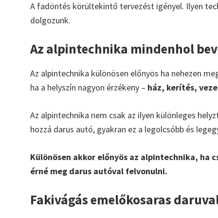
A fadöntés körültekintő tervezést igényel. Ilyen te
dolgozunk.
Az alpintechnika mindenhol be
Az alpintechnika különösen előnyös ha nehezen megkö
ha a helyszín nagyon érzékeny –
ház, kerítés, vez
Az alpintechnika nem csak az ilyen különleges hely
hozzá darus autó, gyakran ez a legolcsóbb és lege
Különösen akkor előnyös az alpintechnika, ha cs
érné meg darus autóval felvonulni.
Fakivágás emelőkosaras daruva