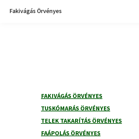
Ugrás
Skip
Ugrás
Fakivágás Örvényes
az
to
az
Fakivagas
elsődleges
main
elsődleges
Örvényes
navigációhoz
content
oldalsávhoz
Elsődleges
oldalsáv
FAKIVÁGÁS ÖRVÉNYES
TUSKÓMARÁS ÖRVÉNYES
TELEK TAKARÍTÁS ÖRVÉNYES
FAÁPOLÁS ÖRVÉNYES