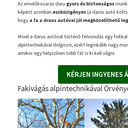
Az emelőkosaras daru
gyors és biztonságos
munkát
képest azonban
eszközigényes
(a darus autó költsé
hogy
a fa a draus autóval jól megközelíthető le
Mivel a darus autóval történő felvonulás egy fokka
alpintechnikával dolgozni, ezért leginkább nagy mu
amikor egy helyszínen több fát is ki kell vágni.
KÉRJEN INGYENES 
Fakivágás alpintechnikával Örvény