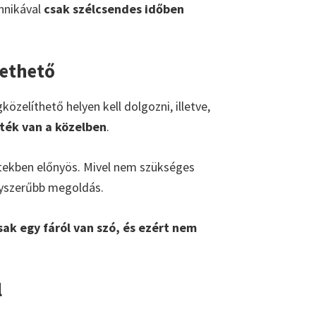
chnikával
csak szélcsendes időben
vethető
zelíthető helyen kell dolgozni, illetve,
eték van a közelben
.
ztekben előnyös. Mivel nem szükséges
gyszerűbb megoldás.
ak egy fáról van szó, és ezért nem
l