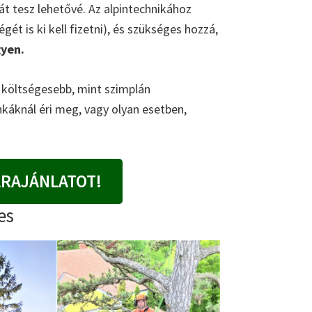
 tesz lehetővé. Az alpintechnikához
gét is ki kell fizetni), és szükséges hozzá,
gyen.
l költségesebb, mint szimplán
nkáknál éri meg, vagy olyan esetben,
ÁRAJÁNLATOT!
es