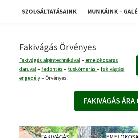
SZOLGÁLTATÁSAINK
MUNKÁINK – GALÉ
Fakivágás Örvényes
Fakivágás alpintechnikával
–
emelőkosaras
daruval
–
fadöntés
–
tuskómarás
–
fakivágási
engedély
– Örvényes.
FAKIVÁGÁS ÁRA
FAKIVÁGÁS
EMELŐKOSA