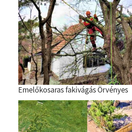
Emelőkosaras fakivágás Örvényes