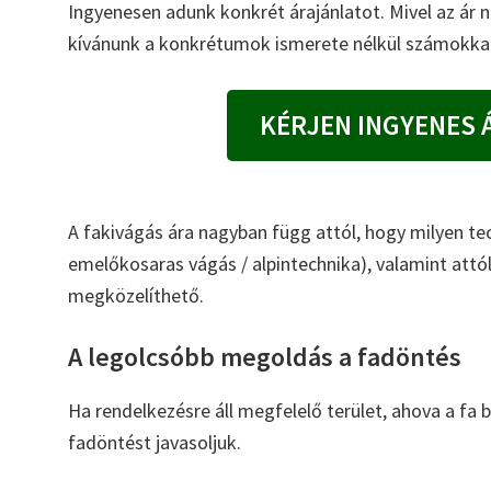
Ingyenesen adunk konkrét árajánlatot. Mivel az ár
kívánunk a konkrétumok ismerete nélkül számokkal
KÉRJEN INGYENES 
A fakivágás ára nagyban függ attól, hogy milyen tec
emelőkosaras vágás / alpintechnika), valamint attó
megközelíthető.
A legolcsóbb megoldás a fadöntés
Ha rendelkezésre áll megfelelő terület, ahova a fa
fadöntést javasoljuk.