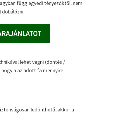
 nagyban függ egyedi tényezőktől, nem
 dobálózni.
ÁRAJÁNLATOT
hnikával lehet vágni (döntés /
l hogy a az adott fa mennyire
 biztonságosan ledönthető, akkor a